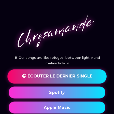
🫀 Our songs are like refuges, between light ☀️and
melancholy...🕯️
🎧 ÉCOUTER LE DERNIER SINGLE
Spotify
Apple Music